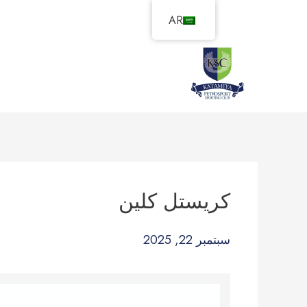
خطي
AR
لى
لمحتوى
كريستل كلين
سبتمبر 22, 2025