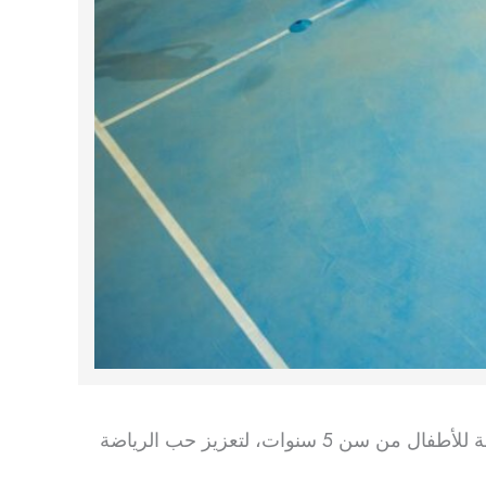
توفر فرصة رائعة للأطفال الصغار لتطوير مهاراتهم في بيئة منظمة وداعمة. الأكاديمية مفتوحة للأطفال من سن 5 سنوات، لتعزيز حب الرياضة