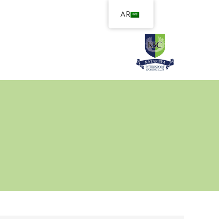
خطي
AR
لى
لمحتوى