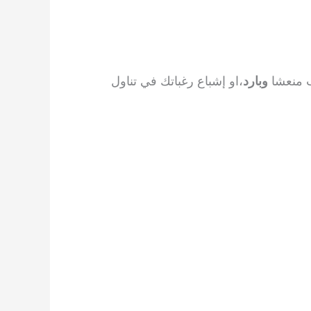
 منعشا
وبارد
،او إشباع رغباتك في تناول