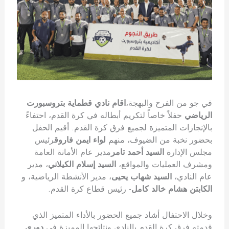
في جو من الفرح والبهجة،
اقام نادي قطماية بتروسبورت
الرياضي
حفلاً خاصاً لتكريم أبطاله في كرة القدم، احتفاءً
بالإنجازات المتميزة لجميع فرق كرة القدم. أقيم الحفل
بحضور نخبة من الضيوف، منهم
لواء ايمن فاروق
رئيس
مجلس الإدارة
السيد أحمد تامر
مدير عام الأمانة العامة
ومشرف العمليات والمواقع،
السيد إسلام الكيلاني
، مدير
عام النادي،
السيد شهاب يحيى
، مدير الأنشطة الرياضية، و
الكابتن هشام خالد كامل
- رئيس قطاع كرة القدم.
وخلال الاحتفال أشاد جميع الحضور بالأداء المتميز الذي
قدمته فرق كرة القدم بالنادي ونتائجها المميزة في
دوري