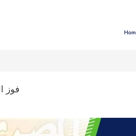
Hom
فوز ال