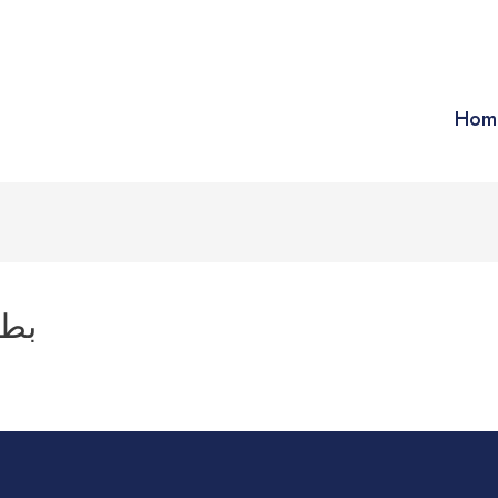
Hom
بطو