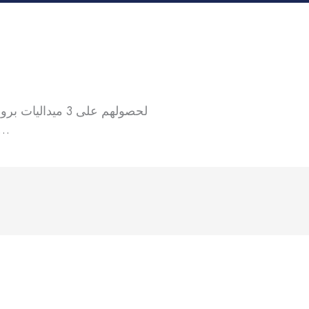
لحصولهم على 3 ميداليات برونزية أيروبك في بطولة الفراعنة الدولية للجمباز
مع تمنياتنا بمزيد من التوفيق ل …