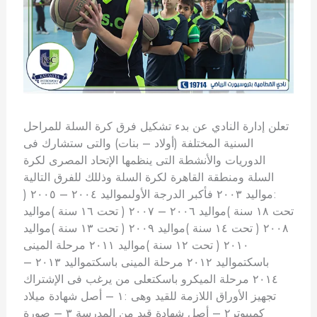
تعلن إدارة النادي عن بدء تشكيل فرق كرة السلة للمراحل
السنية المختلفة (أولاد – بنات) والتى ستشارك فى
الدوريات والأنشطة التى ينظمها الإتحاد المصرى لكرة
السلة ومنطقة القاهرة لكرة السلة وذللك للفرق التالية
:مواليد ٢٠٠٣ فأكبر الدرجة الأولىمواليد ٢٠٠٤ – ٢٠٠٥ (
تحت ١٨ سنة )مواليد ٢٠٠٦ – ٢٠٠٧ ( تحت ١٦ سنة )مواليد
٢٠٠٨ ( تحت ١٤ سنة )مواليد ٢٠٠٩ ( تحت ١٣ سنة )مواليد
٢٠١٠ ( تحت ١٢ سنة )مواليد ٢٠١١ مرحلة المينى
باسكتمواليد ٢٠١٢ مرحلة المينى باسكتمواليد ٢٠١٣ –
٢٠١٤ مرحلة الميكرو باسكتعلى من يرغب فى الإشتراك
تجهيز الأوراق اللازمة للقيد وهى :١ – أصل شهادة ميلاد
كمبيوتر٢ – أصل شهادة قيد من المدرسة ٣ – صورة